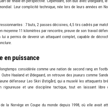
n quart de finale en perspective. Cependant, son duo avec Ødegaard, l
 mondial. Leur complicité technique, née lors de leurs années en No
essionnantes : 7 buts, 2 passes décisives, 4,5 tirs cadrés par matc
 en moyenne 11 kilomètres par rencontre, preuve de son travail défen
n lui a permis de devenir un attaquant complet, capable de décroc
onclure.
te en puissance
 longtemps considérée comme une nation de second rang en footba
e. Outre Haaland et Ødegaard, on retrouve des joueurs comme Sand
jeune défenseur Leo Skiri Østigård, qui a muselé les attaquants bré
 rigoureuse et une discipline tactique, tout en laissant libre
at de la Norvège en Coupe du monde depuis 1998, où elle avait att