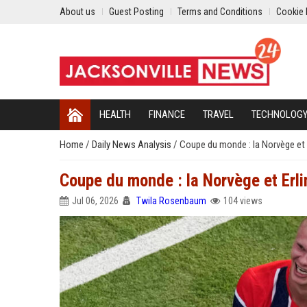
About us
Guest Posting
Terms and Conditions
Cookie 
HEALTH
FINANCE
TRAVEL
TECHNOLOG
Home
/
Daily News Analysis
/
Coupe du monde : la Norvège et E
Coupe du monde : la Norvège et Erlin
Jul 06, 2026
Twila Rosenbaum
104 views