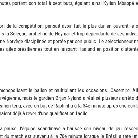
ute), portant son total à sept buts, égalant ainsi Kylian Mbappé e
i de la compétition, pensait avoir fait le plus dur en ouvrant le 
s la Seleção, orpheline de Neymar et trop dépendante de ses individ
ne Norvège disciplinée et portée par son public. Le sélectionneur n
les ailes brésiliennes tout en laissant Haaland en position d'attente
monopolisant le ballon et multipliant les occasions. Casemiro, Al
orvégienne, mais le gardien Ørjan Nyland a réalisé plusieurs arrêts d
silien ténu, avec un but de Raphinha à la 34e minute après une com
ient déjà à rêver d'une qualification facile.
a pause, l'équipe scandinave a haussé son niveau de jeu, resser
nt du match est survenu à la 70e minute lorsque le Brésil a raté un