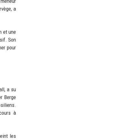
e meneur
rvège, a
h et une
sif. Son
her pour
ll, a su
er Berge
siliens.
 cours à
eint les