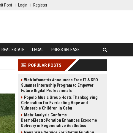
it Post
Login
Register
REAL ESTATE
LEGAL
PRESS RELEASE
POPULAR POSTS
Web Infomatrix Announces Free IT & SEO
Summer Internship Program to Empower
Future Digital Professionals
Popolo Music Group Hosts Thanksgiving
Celebration for Everlasting Hope and
Vulnerable Children in Cebu
Meta-Analysis Confirms
DermoElectroPoration Enhances Exosome
Delivery in Regenerative Aesthetics
News Wire Service For Startup Funding