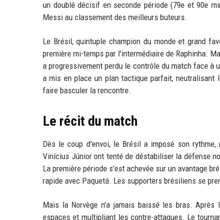
un doublé décisif en seconde période (79e et 90e min
Messi au classement des meilleurs buteurs.
Le Brésil, quintuple champion du monde et grand favor
première mi-temps par l'intermédiaire de Raphinha. Mai
a progressivement perdu le contrôle du match face à u
a mis en place un plan tactique parfait, neutralisant 
faire basculer la rencontre.
Le récit du match
Dès le coup d'envoi, le Brésil a imposé son rythme, 
Vinícius Júnior ont tenté de déstabiliser la défense n
La première période s'est achevée sur un avantage bré
rapide avec Paquetá. Les supporters brésiliens se prena
Mais la Norvège n'a jamais baissé les bras. Après l
espaces et multipliant les contre-attaques. Le tourna