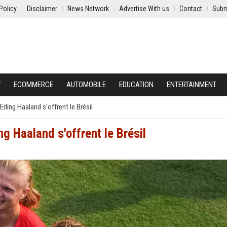
Policy
Disclaimer
News Network
Advertise With us
Contact
Subm
Y
ECOMMERCE
AUTOMOBILE
EDUCATION
ENTERTAINMENT
rling Haaland s'offrent le Brésil
g Haaland s'offrent le Brésil