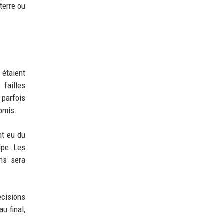
eterre ou
 étaient
 failles
 parfois
romis.
nt eu du
ipe. Les
ens sera
écisions
u final,