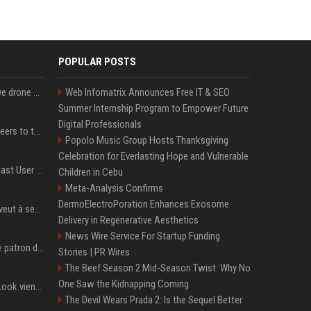
POPULAR POSTS
US military sent explosive drone boats into combat for the first time
Web Infomatrix Announces Free IT & SEO
Summer Internship Program to Empower Future
Digital Professionals
Aussie gov’t tells volunteers to throw out thousands of functioning test routers
Popolo Music Group Hosts Thanksgiving
Celebration for Everlasting Hope and Vulnerable
Amendment to Conde Nast User Agreement & Privacy Policy
Children in Cebu
Meta-Analysis Confirms
DermoElectroPoration Enhances Exosome
Volodymyr Zelensky en veut à ses alliés après « l’une des attaques les plus tragiques » de la Russie à Kiev
Delivery in Regenerative Aesthetics
News Wire Service For Startup Funding
Qui est Jensen Huang, le patron de Nvidia qui veut devenir l’homme fort de l’intelligence artificielle ?
Stories | PR Wires
The Beef Season 2 Mid-Season Twist: Why No
One Saw the Kidnapping Coming
Cette chanson de Jungkook vient de passer la barre des 1,5 milliard de streams... Et vous la connaissez sans le savoir !
The Devil Wears Prada 2: Is the Sequel Better