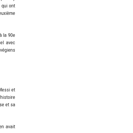
 qui ont
deuxième
à la 90e
uel avec
rvégiens
Messi et
histoire
sse et sa
en avait