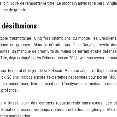
s loin, voire de remporter le titre. Le prochain adversaire sera l'Angl
esse de grandir.
 désillusions
itable traumatisme. Cinq fois champions du monde, les Brésiliens
phase de groupes. Mais la défaite face à la Norvège révèle des
alités, un manque de créativité au milieu de terrain et une défense
Tite, déjà critiqué après l'élimination en 2022, voit son avenir comp
sur le moral et le jeu de la Seleção. Vinícius Júnior et Raphinha o
ick, 20 ans, n'a pas encore l'expérience nécessaire pour porter l'équ
s su concrétiser leur domination. L'analyse des médias brésili
e profonds.
qui a laissé jouer des contacts rugueux mais sans excès. Les d
 Brésil en première mi-temps resteront débattues longtemps. Mais a
t sa qualification.