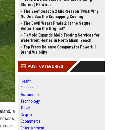
Stories | PR Wires
The Beef Season 2 Mid-Season Twist: Why
No One Saw the Kidnapping Coming
The Devil Wears Prada 2: Is the Sequel
Better Than the Original?
FixMold Expands Mold Testing Services for
Waterfront Homes in North Miami Beach
Top Press Release Company for Powerful
Brand Visibility
POST CATEGORIES
Health
Finance
Automobile
Technology
Travel
aland, a
Crypto
omesses,
Ecommerce
 inscrit
Entertainment