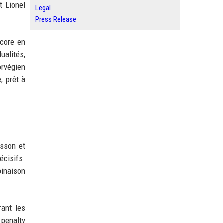
t Lionel
Legal
Press Release
score en
ualités,
orvégien
, prêt à
isson et
écisifs.
binaison
rant les
 penalty