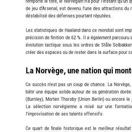
remporté le titre, le Norvégien n'a pour l'instant qu'u
de jeu d'Arsenal, est devenu l'une des attractions du
déstabilisé des défenses pourtant réputées.
Les statistiques de Haaland dans ce mondial sont impr
précision de finition de 62 %. Il a également parcouru
évolution tactique sous les ordres de Ståle Solbakke
créer des espaces ou de rester dans la surface pour c
La Norvège, une nation qui mon
Ce succès n'est pas un coup de chance. La Norvège,
bâtir une équipe solide autour de sa génération doré
(Burnley), Morten Thorsby (Union Berlin) ou encore le 
La sélection norvégienne a misé sur une formation
l'improvisation de ses talents offensifs.
Ce quart de finale historique est le meilleur résult