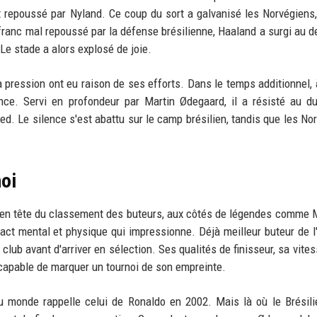
ant repoussé par Nyland. Ce coup du sort a galvanisé les Norvégiens,
franc mal repoussé par la défense brésilienne, Haaland a surgi au 
Le stade a alors explosé de joie.
 la pression ont eu raison de ses efforts. Dans le temps additionnel, 
nce. Servi en profondeur par Martin Ødegaard, il a résisté au d
ed. Le silence s'est abattu sur le camp brésilien, tandis que les No
noi
 en tête du classement des buteurs, aux côtés de légendes comme 
ct mental et physique qui impressionne. Déjà meilleur buteur de l'
 club avant d'arriver en sélection. Ses qualités de finisseur, sa vite
 capable de marquer un tournoi de son empreinte.
 monde rappelle celui de Ronaldo en 2002. Mais là où le Brésili