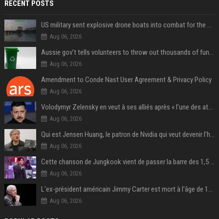
RECENT POSTS
US military sent explosive drone boats into combat for the first time
Aug 06, 2026
Aussie gov’t tells volunteers to throw out thousands of functioning test routers
Aug 06, 2026
Amendment to Conde Nast User Agreement & Privacy Policy
Aug 06, 2026
Volodymyr Zelensky en veut à ses alliés après « l’une des attaques les plus tragiques » de la Russie à Kiev
Aug 06, 2026
Qui est Jensen Huang, le patron de Nvidia qui veut devenir l’homme fort de l’intelligence artificielle ?
Aug 06, 2026
Cette chanson de Jungkook vient de passer la barre des 1,5 milliard de streams... Et vous la connaissez sans le savoir !
Aug 06, 2026
L'ex-président américain Jimmy Carter est mort à l'âge de 100 ans
Aug 06, 2026