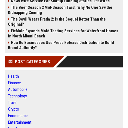
News Wire Service For Startup Funding Stories | PR Wires
The Beef Season 2 Mid-Season Twist: Why No One Saw the
Kidnapping Coming
The Devil Wears Prada 2: Is the Sequel Better Than the
Original?
FixMold Expands Mold Testing Services for Waterfront Homes
in North Miami Beach
How Do Businesses Use Press Release Distribution to Build
Brand Authority?
POST CATEGORIES
Health
Finance
Automobile
Technology
Travel
Crypto
Ecommerce
Entertainment