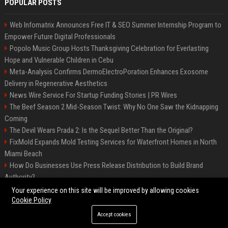
POPULAR POSTS
Web Infomatrix Announces Free IT & SEO Summer Internship Program to
Empower Future Digital Professionals
Popolo Music Group Hosts Thanksgiving Celebration for Everlasting
Hope and Vulnerable Children in Cebu
Meta-Analysis Confirms DermoElectroPoration Enhances Exosome
Delivery in Regenerative Aesthetics
News Wire Service For Startup Funding Stories | PR Wires
The Beef Season 2 Mid-Season Twist: Why No One Saw the Kidnapping
Coming
The Devil Wears Prada 2: Is the Sequel Better Than the Original?
FixMold Expands Mold Testing Services for Waterfront Homes in North
Miami Beach
How Do Businesses Use Press Release Distribution to Build Brand
Authority?
Top Press Release Company for Powerful Brand Visibility
Your experience on this site will be improved by allowing cookies
Cookie Policy
Accept cookies
©2026 Jacksonville News 24. All right reserved.