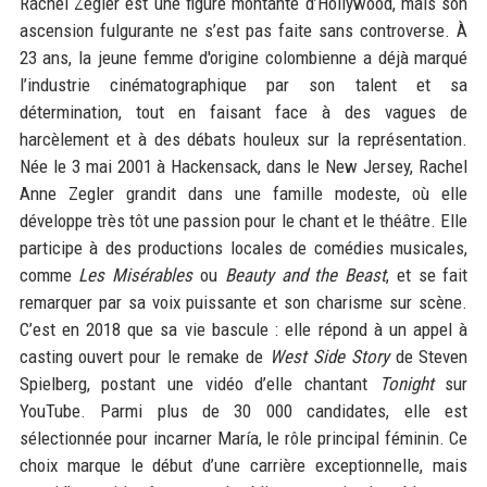
Rachel Zegler est une figure montante d’Hollywood, mais son
ascension fulgurante ne s’est pas faite sans controverse. À
23 ans, la jeune femme d'origine colombienne a déjà marqué
l’industrie cinématographique par son talent et sa
détermination, tout en faisant face à des vagues de
harcèlement et à des débats houleux sur la représentation.
Née le 3 mai 2001 à Hackensack, dans le New Jersey, Rachel
Anne Zegler grandit dans une famille modeste, où elle
développe très tôt une passion pour le chant et le théâtre. Elle
participe à des productions locales de comédies musicales,
comme
Les Misérables
ou
Beauty and the Beast
, et se fait
remarquer par sa voix puissante et son charisme sur scène.
C’est en 2018 que sa vie bascule : elle répond à un appel à
casting ouvert pour le remake de
West Side Story
de Steven
Spielberg, postant une vidéo d’elle chantant
Tonight
sur
YouTube. Parmi plus de 30 000 candidates, elle est
sélectionnée pour incarner María, le rôle principal féminin. Ce
choix marque le début d’une carrière exceptionnelle, mais