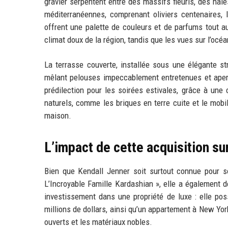
gravier serpentent entre des massifs fleuris, des haie
méditerranéennes, comprenant oliviers centenaires, 
offrent une palette de couleurs et de parfums tout au
climat doux de la région, tandis que les vues sur l’oc
La terrasse couverte, installée sous une élégante s
mêlant pelouses impeccablement entretenues et aperçu 
prédilection pour les soirées estivales, grâce à un
naturels, comme les briques en terre cuite et le mobi
maison.
L’impact de cette acquisition su
Bien que Kendall Jenner soit surtout connue pour son
L’Incroyable Famille Kardashian », elle a également d
investissement dans une propriété de luxe : elle pos
millions de dollars, ainsi qu’un appartement à New Yor
ouverts et les matériaux nobles.