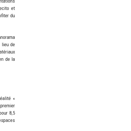
ntations
ecito et
fiter du
panorama
 lieu de
atériaux
en de la
éalité «
 premier
pour 8,5
 espaces