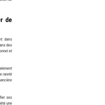
er de
nt dans
dans des
ionnel et
ralement
e rareté
nancière
fier ses
iété une