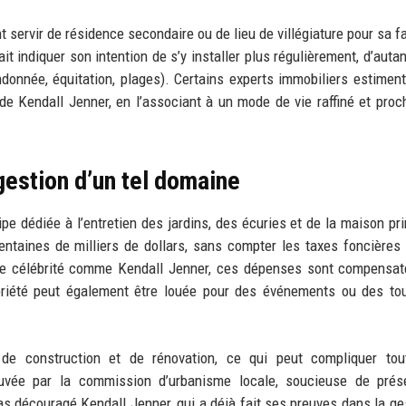
 servir de résidence secondaire ou de lieu de villégiature pour sa fa
t indiquer son intention de s’y installer plus régulièrement, d’autan
andonnée, équitation, plages). Certains experts immobiliers estimen
de Kendall Jenner, en l’associant à un mode de vie raffiné et proc
 gestion d’un tel domaine
 dédiée à l’entretien des jardins, des écuries et de la maison pri
entaines de milliers de dollars, sans compter les taxes foncières
ne célébrité comme Kendall Jenner, ces dépenses sont compensat
opriété peut également être louée pour des événements ou des to
de construction et de rénovation, ce qui peut compliquer tout
uvée par la commission d’urbanisme locale, soucieuse de prése
 pas découragé Kendall Jenner, qui a déjà fait ses preuves dans la ge