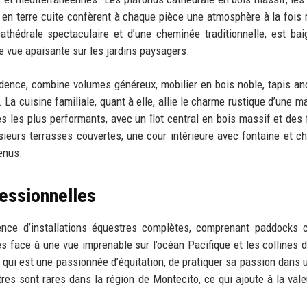
 en terre cuite confèrent à chaque pièce une atmosphère à la fois 
 cathédrale spectaculaire et d’une cheminée traditionnelle, est ba
ne vue apaisante sur les jardins paysagers.
idence, combine volumes généreux, mobilier en bois noble, tapis an
La cuisine familiale, quant à elle, allie le charme rustique d’une m
s plus performants, avec un îlot central en bois massif et des f
ieurs terrasses couvertes, une cour intérieure avec fontaine et c
enus.
fessionnelles
ence d’installations équestres complètes, comprenant paddocks c
es face à une vue imprenable sur l’océan Pacifique et les collines 
 qui est une passionnée d’équitation, de pratiquer sa passion dans 
res sont rares dans la région de Montecito, ce qui ajoute à la vale