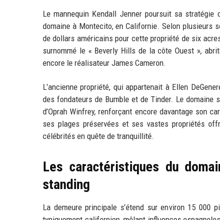
Le mannequin Kendall Jenner poursuit sa stratégie d
domaine à Montecito, en Californie. Selon plusieurs s
de dollars américains pour cette propriété de six acre
surnommé le « Beverly Hills de la côte Ouest », abri
encore le réalisateur James Cameron.
L’ancienne propriété, qui appartenait à Ellen DeGene
des fondateurs de Bumble et de Tinder. Le domaine s
d’Oprah Winfrey, renforçant encore davantage son car
ses plages préservées et ses vastes propriétés offra
célébrités en quête de tranquillité.
Les caractéristiques du doma
standing
La demeure principale s’étend sur environ 15 000 pi
typiquement californien, mêlant influences espagnole