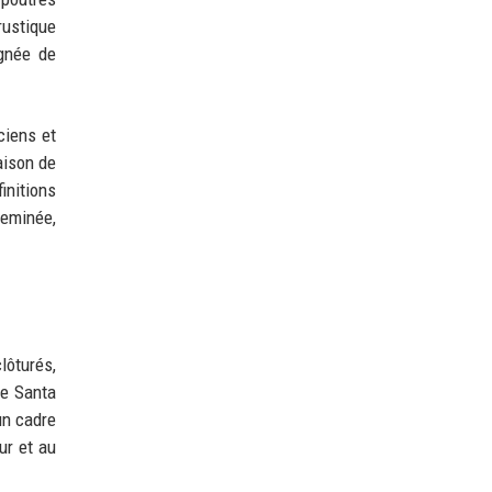
rustique
ignée de
ciens et
aison de
initions
heminée,
lôturés,
de Santa
un cadre
ur et au