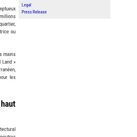
Legal
omptueux
Press Release
millions
uartier,
trice ou
es mains
d Land »
rranéen,
pour les
 haut
tectural
 poutres