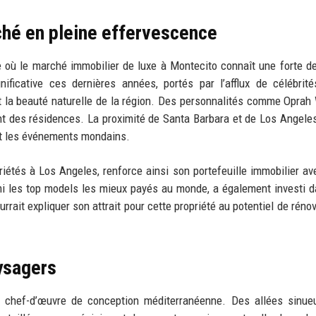
ché en pleine effervescence
e où le marché immobilier de luxe à Montecito connaît une forte 
ificative ces dernières années, portés par l’afflux de célébrit
é et la beauté naturelle de la région. Des personnalités comme Oprah 
 des résidences. La proximité de Santa Barbara et de Los Angeles
et les événements mondains.
riétés à Los Angeles, renforce ainsi son portefeuille immobilier av
rmi les top models les mieux payés au monde, a également investi 
urrait expliquer son attrait pour cette propriété au potentiel de réno
aysagers
e chef-d’œuvre de conception méditerranéenne. Des allées sinue