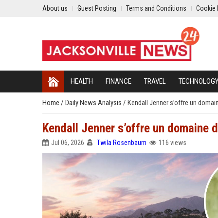
About us
Guest Posting
Terms and Conditions
Cookie 
HEALTH
FINANCE
TRAVEL
TECHNOLOG
Home
/
Daily News Analysis
/
Kendall Jenner s’offre un doma
Kendall Jenner s’offre un domaine 
Jul 06, 2026
Twila Rosenbaum
116 views