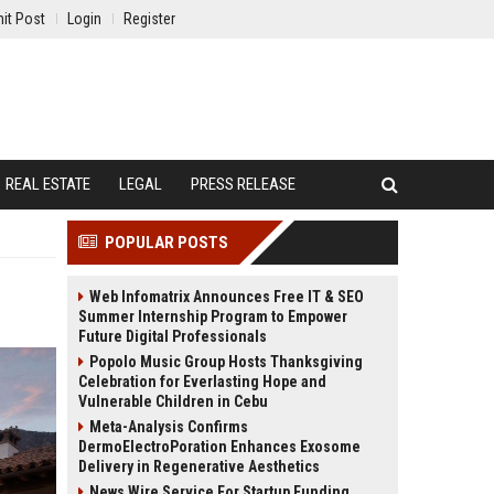
it Post
Login
Register
REAL ESTATE
LEGAL
PRESS RELEASE
POPULAR POSTS
Web Infomatrix Announces Free IT & SEO
Summer Internship Program to Empower
Future Digital Professionals
Popolo Music Group Hosts Thanksgiving
Celebration for Everlasting Hope and
Vulnerable Children in Cebu
Meta-Analysis Confirms
DermoElectroPoration Enhances Exosome
Delivery in Regenerative Aesthetics
News Wire Service For Startup Funding