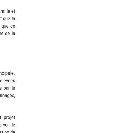
mille et
t que la
t que ce
he de la
ncipale.
 élevées
e par la
urnages,
 projet
rver le
stion de