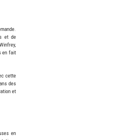
demande.
és et de
Winfrey,
 en fait
ec cette
dans des
vation et
uses en