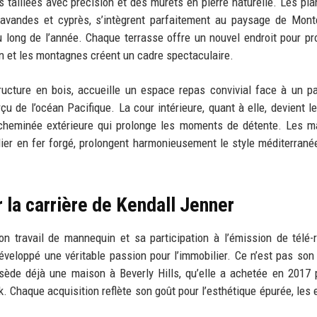
s taillées avec précision et des murets en pierre naturelle. Les pla
lavandes et cyprès, s’intègrent parfaitement au paysage de Mont
 long de l’année. Chaque terrasse offre un nouvel endroit pour pro
éan et les montagnes créent un cadre spectaculaire.
tructure en bois, accueille un espace repas convivial face à un 
de l’océan Pacifique. La cour intérieure, quant à elle, devient le
e cheminée extérieure qui prolonge les moments de détente. Les m
lier en fer forgé, prolongent harmonieusement le style méditerrané
r la carrière de Kendall Jenner
 travail de mannequin et sa participation à l’émission de télé-r
éveloppé une véritable passion pour l’immobilier. Ce n’est pas son
sède déjà une maison à Beverly Hills, qu’elle a achetée en 2017 
k. Chaque acquisition reflète son goût pour l’esthétique épurée, les