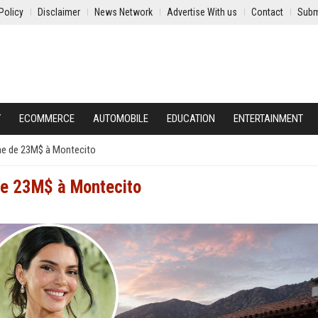
Policy
Disclaimer
News Network
Advertise With us
Contact
Subm
Y
ECOMMERCE
AUTOMOBILE
EDUCATION
ENTERTAINMENT
ine de 23M$ à Montecito
de 23M$ à Montecito