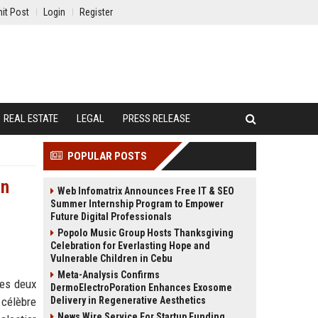
it Post
Login
Register
REAL ESTATE
LEGAL
PRESS RELEASE
POPULAR POSTS
un
Web Infomatrix Announces Free IT & SEO
Summer Internship Program to Empower
Future Digital Professionals
Popolo Music Group Hosts Thanksgiving
Celebration for Everlasting Hope and
Vulnerable Children in Cebu
Meta-Analysis Confirms
les deux
DermoElectroPoration Enhances Exosome
 célèbre
Delivery in Regenerative Aesthetics
News Wire Service For Startup Funding