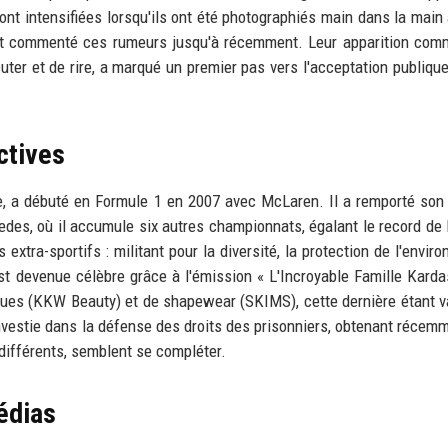
nt intensifiées lorsqu'ils ont été photographiés main dans la main 
n'ont commenté ces rumeurs jusqu'à récemment. Leur apparition co
cuter et de rire, a marqué un premier pas vers l'acceptation publique
ctives
e, a débuté en Formule 1 en 2007 avec McLaren. Il a remporté son
rcedes, où il accumule six autres championnats, égalant le record de
extra-sportifs : militant pour la diversité, la protection de l'envir
st devenue célèbre grâce à l'émission « L'Incroyable Famille Karda
ues (KKW Beauty) et de shapewear (SKIMS), cette dernière étant v
 investie dans la défense des droits des prisonniers, obtenant récem
 différents, semblent se compléter.
édias