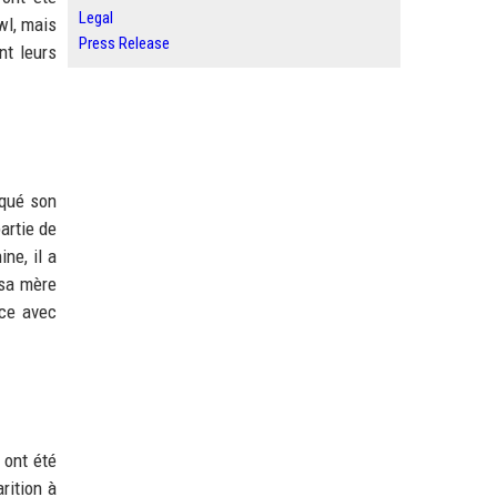
Legal
wl, mais
Press Release
nt leurs
oqué son
artie de
ne, il a
 sa mère
rce avec
 ont été
rition à