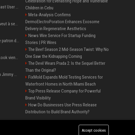
Celebration for Everlasting Hope and Vulnerable
Amendment to Conde Nast User Agreement & Privacy Policy
Children in Cebu
Meta-Analysis Confirms
DermoElectroPoration Enhances Exosome
Volodymyr Zelensky en veut à ses alliés après « l’une des attaques les plus tragiques » de la Russie à Kiev
Delivery in Regenerative Aesthetics
News Wire Service For Startup Funding
Qui est Jensen Huang, le patron de Nvidia qui veut devenir l’homme fort de l’intelligence artificielle ?
Stories | PR Wires
The Beef Season 2 Mid-Season Twist: Why No
One Saw the Kidnapping Coming
Cette chanson de Jungkook vient de passer la barre des 1,5 milliard de streams... Et vous la connaissez sans le savoir !
The Devil Wears Prada 2: Is the Sequel Better
Than the Original?
L'ex-président américain Jimmy Carter est mort à l'âge de 100 ans
FixMold Expands Mold Testing Services for
Waterfront Homes in North Miami Beach
Top Press Release Company for Powerful
Brand Visibility
How Do Businesses Use Press Release
Distribution to Build Brand Authority?
Accept cookies