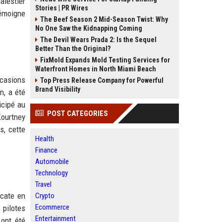
alestier
Stories | PR Wires
témoigne
The Beef Season 2 Mid-Season Twist: Why
No One Saw the Kidnapping Coming
The Devil Wears Prada 2: Is the Sequel
Better Than the Original?
FixMold Expands Mold Testing Services for
Waterfront Homes in North Miami Beach
ccasions
Top Press Release Company for Powerful
Brand Visibility
n, a été
icipé au
POST CATEGORIES
Kourtney
s, cette
Health
Finance
Automobile
Technology
Travel
ocate en
Crypto
Ecommerce
 pilotes
Entertainment
 ont été