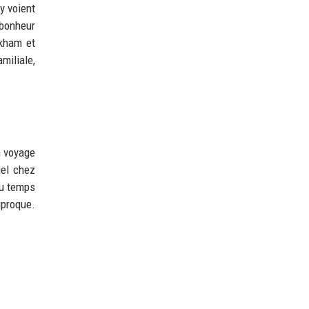
y voient
 bonheur
ckham et
miliale,
n voyage
iel chez
du temps
iproque.