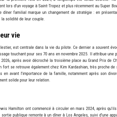
nt lors d'un voyage à Saint-Tropez et plus récemment au Super Bo
e dîner familial marque un changement de stratégie : en présenta
la solidité de leur couple.
leur vie
stier, est centrale dans la vie du pilote. Ce dernier a souvent év
essage touchant pour ses 70 ans en novembre 2025. Il attribue une p
026, après avoir décroché la troisième place au Grand Prix de Chi
ien fort se retrouve également chez Kim Kardashian, très proche de
is en avant l'importance de la famille, notamment après son divo
nt solide pour leur relation.
ewis Hamilton ont commencé à circuler en mars 2024, après qu'ils
sortie publique remonte à un dîner à Los Angeles, suivi d'une appa