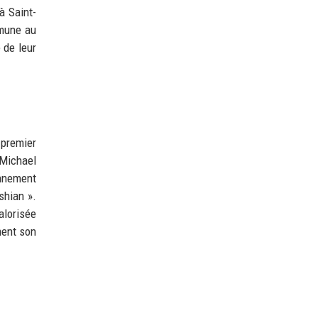
à Saint-
mmune au
 de leur
 premier
 Michael
onnement
shian ».
alorisée
ment son