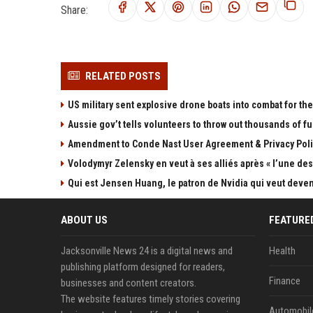
Share:
RELATED POSTS
US military sent explosive drone boats into combat for the 
Aussie gov’t tells volunteers to throw out thousands of fu
Amendment to Conde Nast User Agreement & Privacy Poli
Volodymyr Zelensky en veut à ses alliés après « l’une des 
Qui est Jensen Huang, le patron de Nvidia qui veut devenir
ABOUT US
FEATURE
Jacksonville News 24 is a digital news and
Health
publishing platform designed for readers,
Finance
businesses and content creators.
The website features timely stories covering
Automobil