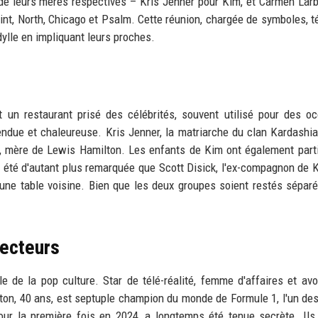
 de leurs mères respectives – Kris Jenner pour Kim, et Carmen Larb
int, North, Chicago et Psalm. Cette réunion, chargée de symboles, 
dylle en impliquant leurs proches.
 un restaurant prisé des célébrités, souvent utilisé pour des o
endue et chaleureuse. Kris Jenner, la matriarche du clan Kardashia
, mère de Lewis Hamilton. Les enfants de Kim ont également part
a été d'autant plus remarquée que Scott Disick, l'ex-compagnon de 
une table voisine. Bien que les deux groupes soient restés séparé
jecteurs
e de la pop culture. Star de télé-réalité, femme d'affaires et av
lton, 40 ans, est septuple champion du monde de Formule 1, l'un des
 pour la première fois en 2024, a longtemps été tenue secrète. Ils