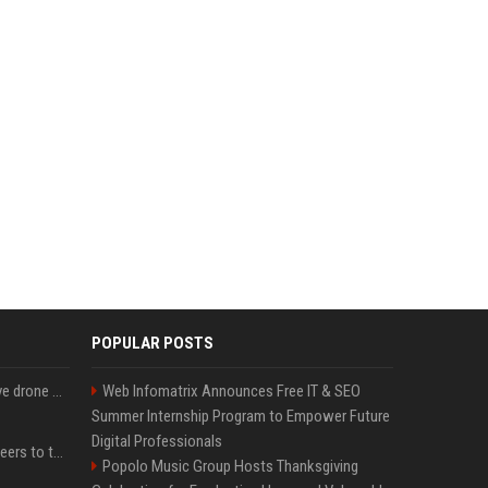
POPULAR POSTS
US military sent explosive drone boats into combat for the first time
Web Infomatrix Announces Free IT & SEO
Summer Internship Program to Empower Future
Digital Professionals
Aussie gov’t tells volunteers to throw out thousands of functioning test routers
Popolo Music Group Hosts Thanksgiving