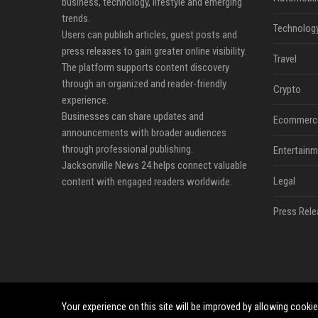
business, technology, lifestyle and emerging
trends.
Technolog
Users can publish articles, guest posts and
press releases to gain greater online visibility.
Travel
The platform supports content discovery
through an organized and reader-friendly
Crypto
experience.
Businesses can share updates and
Ecommerc
announcements with broader audiences
through professional publishing.
Entertainm
Jacksonville News 24 helps connect valuable
Legal
content with engaged readers worldwide.
Press Rele
Your experience on this site will be improved by allowing cooki
©2026 Jacksonville News 24. All right reserved.