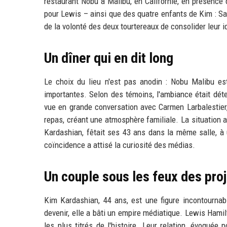
restaurant Nobu à Malibu, en Californie, en présence
pour Lewis – ainsi que des quatre enfants de Kim : Sa
de la volonté des deux tourtereaux de consolider leur i
Un dîner qui en dit long
Le choix du lieu n'est pas anodin : Nobu Malibu est
importantes. Selon des témoins, l'ambiance était dét
vue en grande conversation avec Carmen Larbalestier
repas, créant une atmosphère familiale. La situation 
Kardashian, fêtait ses 43 ans dans la même salle, à 
coïncidence a attisé la curiosité des médias.
Un couple sous les feux des pro
Kim Kardashian, 44 ans, est une figure incontournabl
devenir, elle a bâti un empire médiatique. Lewis Hami
les plus titrés de l'histoire. Leur relation, évoquée