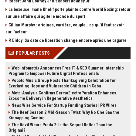
Robert John Downey Jr dit Robert Downey Jr.
La boxeuse Imane Khelif porte plainte contre World Boxing: retour
sur une affaire qui agite le monde du sport
Cillian Murphy : origines, carrière, couple… ce qu’il faut savoir
sur l’acteur
P. Diddy: Sa date de libération change encore après une bagarre
POPULAR POSTS
Web Infomatrix Announces Free IT & SEO Summer Internship
Program to Empower Future Digital Professionals
Popolo Music Group Hosts Thanksgiving Celebration for
Everlasting Hope and Vulnerable Children in Cebu
Meta-Analysis Confirms DermoElectroPoration Enhances
Exosome Delivery in Regenerative Aesthetics
News Wire Service For Startup Funding Stories | PR Wires
The Beef Season 2 Mid-Season Twist: Why No One Saw the
Kidnapping Coming
The Devil Wears Prada 2: Is the Sequel Better Than the
Original?