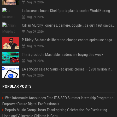
Aug 09, 2026
La boxeuse Imane Khelif porte plainte contre World Boxing: retour sur une affaire qui agite le monde du sport
Aug 09, 2026
Cillian Murphy : origines, carrière, couple… ce qu’il faut savoir sur l’acteur
Aug 09, 2026
P. Diddy: Sa date de libération change encore après une bagarre
Aug 09, 2026
The 5 products Mashable readers are buying this week
Aug 09, 2026
EA's $55bn sale to Saudi-led group closes — $700 million in cuts on the horizon
Aug 09, 2026
POPULAR POSTS
Web Infomatrix Announces Free IT & SEO Summer Internship Program to
Empower Future Digital Professionals
Popolo Music Group Hosts Thanksgiving Celebration for Everlasting
Hope and Vulnerable Children in Cebu