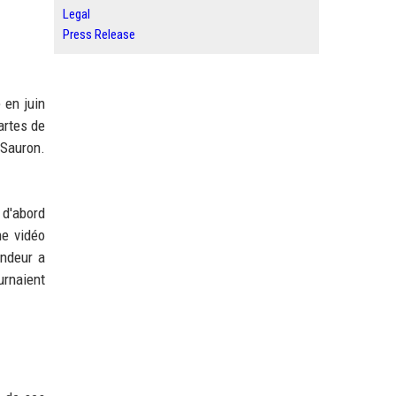
Legal
Press Release
 en juin
artes de
 Sauron.
 d'abord
ne vidéo
endeur a
urnaient