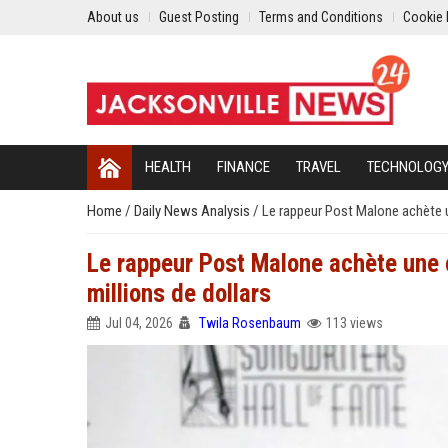
About us
Guest Posting
Terms and Conditions
Cookie 
HEALTH
FINANCE
TRAVEL
TECHNOLOG
Home
/
Daily News Analysis
/
Le rappeur Post Malone achète un
Le rappeur Post Malone achète une c
millions de dollars
Jul 04, 2026
Twila Rosenbaum
113 views