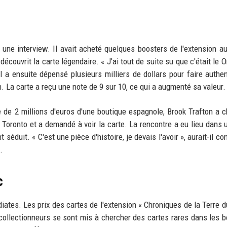
s une interview. Il avait acheté quelques boosters de l'extension a
écouvrit la carte légendaire. « J'ai tout de suite su que c'était le O
Il a ensuite dépensé plusieurs milliers de dollars pour faire authent
. La carte a reçu une note de 9 sur 10, ce qui a augmenté sa valeur.
 de 2 millions d'euros d'une boutique espagnole, Brook Trafton a c
Toronto et a demandé à voir la carte. La rencontre a eu lieu dans u
duit. « C'est une pièce d'histoire, je devais l'avoir », aurait-il con
.
c
tes. Les prix des cartes de l'extension « Chroniques de la Terre d
ollectionneurs se sont mis à chercher des cartes rares dans les b