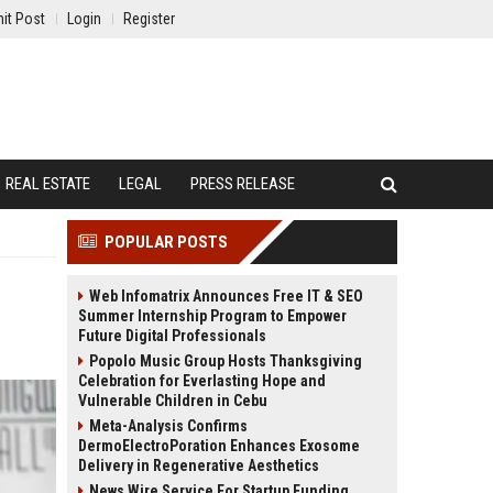
it Post
Login
Register
REAL ESTATE
LEGAL
PRESS RELEASE
POPULAR POSTS
Web Infomatrix Announces Free IT & SEO
Summer Internship Program to Empower
Future Digital Professionals
Popolo Music Group Hosts Thanksgiving
Celebration for Everlasting Hope and
Vulnerable Children in Cebu
Meta-Analysis Confirms
DermoElectroPoration Enhances Exosome
Delivery in Regenerative Aesthetics
News Wire Service For Startup Funding