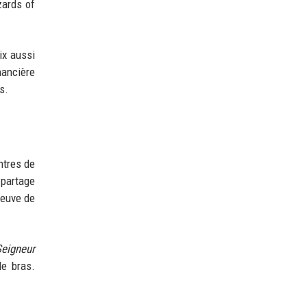
zards of
ix aussi
nancière
s.
ntres de
partage
reuve de
Seigneur
le bras.