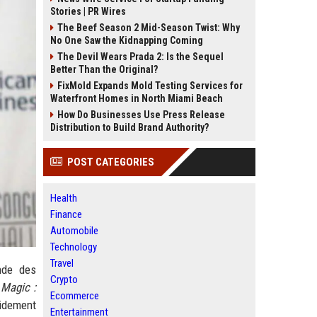
Stories | PR Wires
The Beef Season 2 Mid-Season Twist: Why
No One Saw the Kidnapping Coming
The Devil Wears Prada 2: Is the Sequel
Better Than the Original?
FixMold Expands Mold Testing Services for
Waterfront Homes in North Miami Beach
How Do Businesses Use Press Release
Distribution to Build Brand Authority?
POST CATEGORIES
Health
Finance
Automobile
Technology
Travel
nde des
Crypto
r
Magic :
Ecommerce
pidement
Entertainment