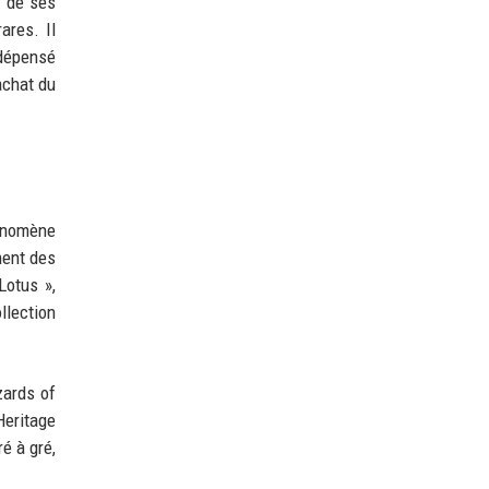
e de ses
ares. Il
 dépensé
achat du
hénomène
ment des
Lotus »,
llection
zards of
Heritage
é à gré,