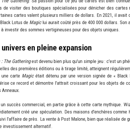
 The Gathering
. Sa passion pour ce jeu de cartes est bien connu
s de visiter des boutiques spécialisées pour dénicher des cartes r
aines cartes valent plusieurs milliers de dollars. En 2021, il avait
 Black Lotus de
Magic
lui aurait coûté près de 400 000 dollars. Son 
t à investir des sommes vertigineuses pour des objets uniques.
 univers en pleine expansion
 : The Gathering
est devenu bien plus qu'un simple jeu : c'est un p
lles des premières éditions ou à tirage limité, atteignent régulière
r une carte
Magic
était détenu par une version signée de « Black 
ise ce record et démontre l'attrait croissant pour les objets de co
s Anneaux.
é un succès commercial, en partie grâce à cette carte mythique. Wi
mmédiatement créé une spéculation. Des maisons d'enchères comme 
vi l'affaire de près. La vente à Post Malone, bien que réalisée de gr
investissement alternatif.