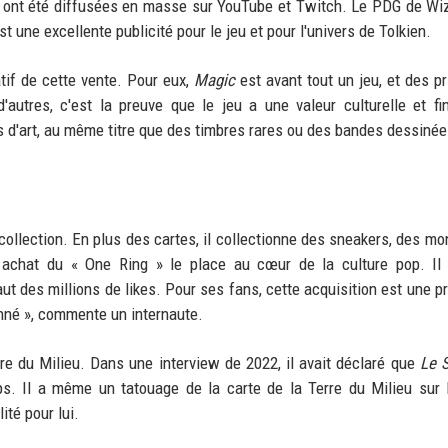
» ont été diffusées en masse sur YouTube et Twitch. Le PDG de Wi
st une excellente publicité pour le jeu et pour l'univers de Tolkien.
atif de cette vente. Pour eux,
Magic
est avant tout un jeu, et des pr
autres, c'est la preuve que le jeu a une valeur culturelle et fi
 d'art, au même titre que des timbres rares ou des bandes dessinée
llection. En plus des cartes, il collectionne des sneakers, des mo
chat du « One Ring » le place au cœur de la culture pop. Il 
aut des millions de likes. Pour ses fans, cette acquisition est une p
onné », commente un internaute.
rre du Milieu. Dans une interview de 2022, il avait déclaré que
Le 
ps. Il a même un tatouage de la carte de la Terre du Milieu sur 
té pour lui.