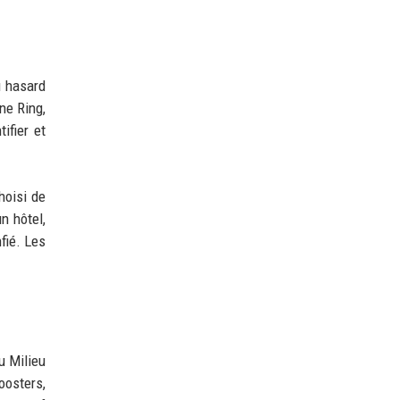
u hasard
ne Ring,
ifier et
hoisi de
n hôtel,
fié. Les
u Milieu
oosters,