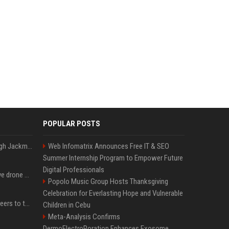
POPULAR POSTS
Neil Patrick Harris et Hugh Jackman, lors de la 65e cérémonie des Tony Awards, à New York, le 12 juin 2011. - Photo
Web Infomatrix Announces Free IT & SEO
Summer Internship Program to Empower Future
Digital Professionals
US military sent explosive drone boats into combat for the first time
Popolo Music Group Hosts Thanksgiving
Celebration for Everlasting Hope and Vulnerable
Aussie gov’t tells volunteers to throw out thousands of functioning test routers
Children in Cebu
Meta-Analysis Confirms
DermoElectroPoration Enhances Exosome