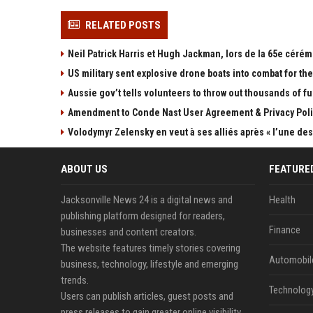
RELATED POSTS
Neil Patrick Harris et Hugh Jackman, lors de la 65e cérém
US military sent explosive drone boats into combat for the 
Aussie gov’t tells volunteers to throw out thousands of fu
Amendment to Conde Nast User Agreement & Privacy Poli
Volodymyr Zelensky en veut à ses alliés après « l’une des 
ABOUT US
FEATURE
Jacksonville News 24 is a digital news and
Health
publishing platform designed for readers,
Finance
businesses and content creators.
The website features timely stories covering
Automobil
business, technology, lifestyle and emerging
trends.
Technolog
Users can publish articles, guest posts and
press releases to gain greater online visibility.