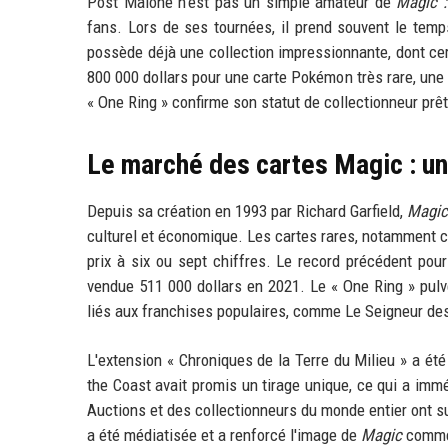
Post Malone n'est pas un simple amateur de
Magic :
fans. Lors de ses tournées, il prend souvent le temp
possède déjà une collection impressionnante, dont cert
800 000 dollars pour une carte Pokémon très rare, une
« One Ring » confirme son statut de collectionneur prê
Le marché des cartes Magic : un
Depuis sa création en 1993 par Richard Garfield,
Magic
culturel et économique. Les cartes rares, notamment ce
prix à six ou sept chiffres. Le record précédent pou
vendue 511 000 dollars en 2021. Le « One Ring » pulvér
liés aux franchises populaires, comme Le Seigneur de
L'extension « Chroniques de la Terre du Milieu » a ét
the Coast avait promis un tirage unique, ce qui a i
Auctions et des collectionneurs du monde entier ont sui
a été médiatisée et a renforcé l'image de
Magic
comme 