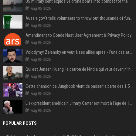
US military sent explosive drone boats into combat for the first time
Aug 06, 2026
Aussie gov’t tells volunteers to throw out thousands of functioning test routers
Aug 06, 2026
Amendment to Conde Nast User Agreement & Privacy Policy
Aug 06, 2026
Volodymyr Zelensky en veut à ses alliés après « l’une des attaques les plus tragiques » de la Russie à Kiev
Aug 06, 2026
Qui est Jensen Huang, le patron de Nvidia qui veut devenir l’homme fort de l’intelligence artificielle ?
Aug 06, 2026
Cette chanson de Jungkook vient de passer la barre des 1,5 milliard de streams... Et vous la connaissez sans le savoir !
Aug 06, 2026
L'ex-président américain Jimmy Carter est mort à l'âge de 100 ans
Aug 06, 2026
POPULAR POSTS