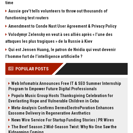
time
Aussie gov’t tells volunteers to throw out thousands of
functioning test routers
Amendment to Conde Nast User Agreement & Privacy Policy
Volodymyr Zelensky en veut à ses alliés après « l’une des
attaques les plus tragiques » de la Russie à Kiev
Qui est Jensen Huang, le patron de Nvidia qui veut devenir
l’homme fort de l’intelligence artificielle ?
POPULAR POSTS
Web Infomatrix Announces Free IT & SEO Summer Internship
Program to Empower Future Digital Professionals
Popolo Music Group Hosts Thanksgiving Celebration for
Everlasting Hope and Vulnerable Children in Cebu
Meta-Analysis Confirms DermoElectroPoration Enhances
Exosome Delivery in Regenerative Aesthetics
News Wire Service For Startup Funding Stories | PR Wires
The Beef Season 2 Mid-Season Twist: Why No One Saw the
Kidnapping Coming