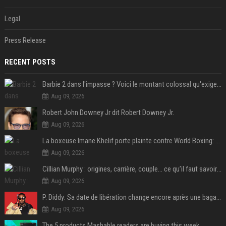
Legal
Press Release
RECENT POSTS
Barbie 2 dans l'impasse ? Voici le montant colossal qu'exigerait Ryan Gosling pour jouer dans la suite
Aug 09, 2026
Robert John Downey Jr dit Robert Downey Jr.
Aug 09, 2026
La boxeuse Imane Khelif porte plainte contre World Boxing: retour sur une affaire qui agite le monde du sport
Aug 09, 2026
Cillian Murphy : origines, carrière, couple… ce qu’il faut savoir sur l’acteur
Aug 09, 2026
P. Diddy: Sa date de libération change encore après une bagarre
Aug 09, 2026
The 5 products Mashable readers are buying this week