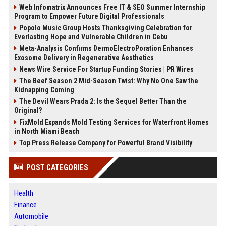
Web Infomatrix Announces Free IT & SEO Summer Internship
Program to Empower Future Digital Professionals
Popolo Music Group Hosts Thanksgiving Celebration for
Everlasting Hope and Vulnerable Children in Cebu
Meta-Analysis Confirms DermoElectroPoration Enhances
Exosome Delivery in Regenerative Aesthetics
News Wire Service For Startup Funding Stories | PR Wires
The Beef Season 2 Mid-Season Twist: Why No One Saw the
Kidnapping Coming
The Devil Wears Prada 2: Is the Sequel Better Than the
Original?
FixMold Expands Mold Testing Services for Waterfront Homes
in North Miami Beach
Top Press Release Company for Powerful Brand Visibility
POST CATEGORIES
Health
Finance
Automobile