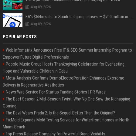
Aug 09, 2026
EA's $55bn sale to Saudi-led group closes — $700 million in cuts on the horizon
Aug 09, 2026
POPULAR POSTS
Web Infomatrix Announces Free IT & SEO Summer Internship Program to
Empower Future Digital Professionals
Popolo Music Group Hosts Thanksgiving Celebration for Everlasting
Hope and Vulnerable Children in Cebu
Meta-Analysis Confirms DermoElectroPoration Enhances Exosome
Delivery in Regenerative Aesthetics
News Wire Service For Startup Funding Stories | PR Wires
The Beef Season 2 Mid-Season Twist: Why No One Saw the Kidnapping
Coming
The Devil Wears Prada 2: Is the Sequel Better Than the Original?
FixMold Expands Mold Testing Services for Waterfront Homes in North
Miami Beach
Top Press Release Company for Powerful Brand Visibility