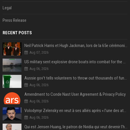
Legal
Press Release
RECENT POSTS
Neil Patrick Harris et Hugh Jackman, lors de la 65e cérémonie des Tony Awards, à New York, le 12 juin 2011. - Photo
Aug 07, 2026
US military sent explosive drone boats into combat for the first time
Aug 06, 2026
Aussie gov’t tells volunteers to throw out thousands of functioning test routers
Aug 06, 2026
Amendment to Conde Nast User Agreement & Privacy Policy
Aug 06, 2026
Volodymyr Zelensky en veut à ses alliés après « l’une des attaques les plus tragiques » de la Russie à Kiev
Aug 06, 2026
Qui est Jensen Huang, le patron de Nvidia qui veut devenir l’homme fort de l’intelligence artificielle ?