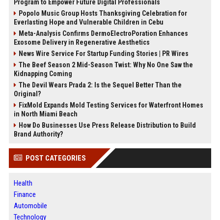
Program to Empower Future Digital Professionals
Popolo Music Group Hosts Thanksgiving Celebration for
Everlasting Hope and Vulnerable Children in Cebu
Meta-Analysis Confirms DermoElectroPoration Enhances
Exosome Delivery in Regenerative Aesthetics
News Wire Service For Startup Funding Stories | PR Wires
The Beef Season 2 Mid-Season Twist: Why No One Saw the
Kidnapping Coming
The Devil Wears Prada 2: Is the Sequel Better Than the
Original?
FixMold Expands Mold Testing Services for Waterfront Homes
in North Miami Beach
How Do Businesses Use Press Release Distribution to Build
Brand Authority?
POST CATEGORIES
Health
Finance
Automobile
Technology