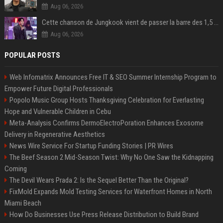
Aug 06, 2026
Cette chanson de Jungkook vient de passer la barre des 1,5 milliard de streams... Et vous la connaissez sans le savoir !
Aug 06, 2026
POPULAR POSTS
Web Infomatrix Announces Free IT & SEO Summer Internship Program to
Empower Future Digital Professionals
Popolo Music Group Hosts Thanksgiving Celebration for Everlasting
Hope and Vulnerable Children in Cebu
Meta-Analysis Confirms DermoElectroPoration Enhances Exosome
Delivery in Regenerative Aesthetics
News Wire Service For Startup Funding Stories | PR Wires
The Beef Season 2 Mid-Season Twist: Why No One Saw the Kidnapping
Coming
The Devil Wears Prada 2: Is the Sequel Better Than the Original?
FixMold Expands Mold Testing Services for Waterfront Homes in North
Miami Beach
How Do Businesses Use Press Release Distribution to Build Brand