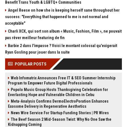
Benefit Trans Youth & LGBTQ+ Communities
Angel Reese on how she is keeping herself sane throughout her
success: "Everything that happened to me is not normal and
acceptable"
Charli XCX, qui sort son album « Music, Fashion, Film », ne pouvait
pas rêver meilleur featuring de fin
Barbie 2 dans l'impasse ? Voici le montant colossal qu'exigerait
Ryan Gosling pour jouer dans la suite
POPULAR POSTS
Web Infomatrix Announces Free IT & SEO Summer Internship
Program to Empower Future Digital Professionals
Popolo Music Group Hosts Thanksgiving Celebration for
Everlasting Hope and Vulnerable Children in Cebu
Meta-Analysis Confirms DermoElectroPoration Enhances
Exosome Delivery in Regenerative Aesthetics
News Wire Service For Startup Funding Stories | PR Wires
The Beef Season 2 Mid-Season Twist: Why No One Saw the
Kidnapping Coming