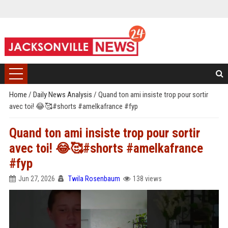
Home
/
Daily News Analysis
/
Quand ton ami insiste trop pour sortir
avec toi! 😂🥰#shorts #amelkafrance #fyp
Quand ton ami insiste trop pour sortir
avec toi! 😂🥰#shorts #amelkafrance
#fyp
Jun 27, 2026
Twila Rosenbaum
138 views