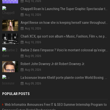
Aug 10, 2026
Chappell Roan Is Launching The Super Graphic Spectacular to Benefit Trans Youth & LGBTQ+ Communities
Aug 10, 2026
Angel Reese on how she is keeping herself sane throughout her success: "Everything that happened to me is not normal and acceptable"
Aug 10, 2026
Charli XCX, qui sort son album « Music, Fashion, Film », ne pouvait pas rêver meilleur featuring de fin
Aug 10, 2026
Barbie 2 dans l'impasse ? Voici le montant colossal qu'exigerait Ryan Gosling pour jouer dans la suite
Aug 09, 2026
Robert John Downey Jr dit Robert Downey Jr.
Aug 09, 2026
La boxeuse Imane Khelif porte plainte contre World Boxing: retour sur une affaire qui agite le monde du sport
Aug 09, 2026
POPULAR POSTS
Web Infomatrix Announces Free IT & SEO Summer Internship Program to