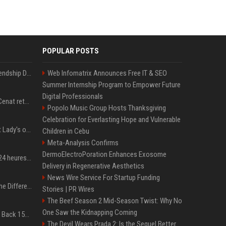
POPULAR POSTS
Allu Arjun celebrates Friendship Day by making four close friends co-producers of Lokesh Kanagaraj’s ‘AA23’
Web Infomatrix Announces Free IT & SEO
Summer Internship Program to Empower Future
Digital Professionals
American streamer Kai Cenat returns to Nigeria
Popolo Music Group Hosts Thanksgiving
Celebration for Everlasting Hope and Vulnerable
Special prosecutor: First Lady's office existed; Kim's team denies
Children in Cebu
Meta-Analysis Confirms
DermoElectroPoration Enhances Exosome
300 millions de vues en 24 heures : comment IShowSpeed a cassé Internet avec sa vidéo de BTS ?
Delivery in Regenerative Aesthetics
News Wire Service For Startup Funding
QLED vs. OLED: What’s the Difference?
Stories | PR Wires
The Beef Season 2 Mid-Season Twist: Why No
One Saw the Kidnapping Coming
Don’t Procrastinate: Get Back 15GB of Free Gmail Storage While You Can
The Devil Wears Prada 2: Is the Sequel Better