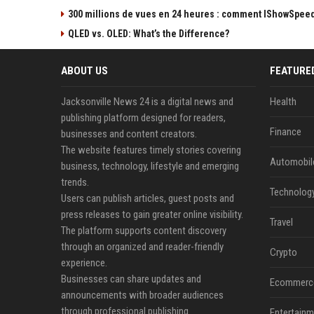
300 millions de vues en 24 heures : comment IShowSpeed 
QLED vs. OLED: What’s the Difference?
ABOUT US
FEATURE
Jacksonville News 24 is a digital news and
Health
publishing platform designed for readers,
Finance
businesses and content creators.
The website features timely stories covering
Automobil
business, technology, lifestyle and emerging
trends.
Technolog
Users can publish articles, guest posts and
press releases to gain greater online visibility.
Travel
The platform supports content discovery
through an organized and reader-friendly
Crypto
experience.
Businesses can share updates and
Ecommerc
announcements with broader audiences
through professional publishing.
Entertainm