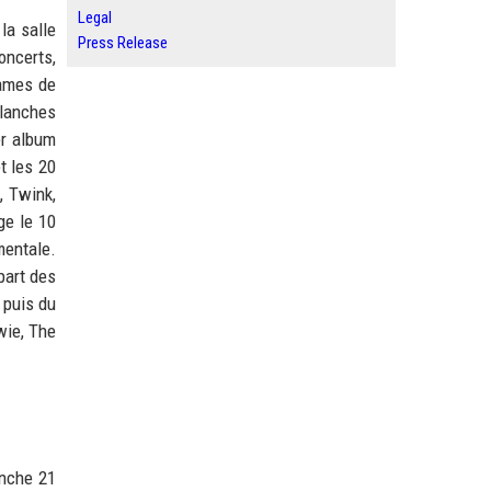
Legal
la salle
Press Release
oncerts,
lames de
planches
er album
t les 20
, Twink,
ge le 10
mentale.
part des
 puis du
wie, The
anche 21