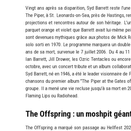
Vingt ans après sa disparition, Syd Barrett reste l’une
The Piper, à St. Leonards-on-Sea, près de Hastings, 
projections et rencontres autour de son héritage. L’u
parquet orange et violet que Barrett avait lui-même 
sont devenues mythiques grâce aux photos de Mick Ro
solo sorti en 1970. Le programme marquera un double a
ans de sa mort, survenue le 7 juillet 2006. Du 4 au 1
Ian Barrett, Jill Drower, les Ozric Tentacles ou enc
octobre, avec un concert tribute et un album collaborat
Syd Barrett, né en 1946, a été le leader visionnaire de
chansons du premier album "The Piper at the Gates of
groupe. Il a mené une vie recluse jusqu’à sa mort en
Flaming Lips ou Radiohead.
The Offspring : un moshpit géant
The Offspring a marqué son passage au Hellfest 2026