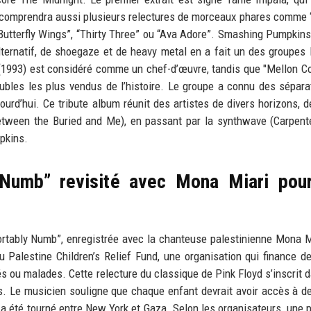
t comprendra aussi plusieurs relectures de morceaux phares comme 
h Butterfly Wings”, “Thirty Three” ou “Ava Adore”. Smashing Pumpkins
ternatif, de shoegaze et de heavy metal en a fait un des groupes 
1993) est considéré comme un chef-d’œuvre, tandis que "Mellon Co
oubles les plus vendus de l’histoire. Le groupe a connu des sépara
jourd’hui. Ce tribute album réunit des artistes de divers horizons, d
tween the Buried and Me), en passant par la synthwave (Carpente
pkins.
Numb” revisité avec Mona Miari pour
rtably Numb”, enregistrée avec la chanteuse palestinienne Mona M
du Palestine Children’s Relief Fund, une organisation qui finance d
s ou malades. Cette relecture du classique de Pink Floyd s’inscrit 
 Le musicien souligne que chaque enfant devrait avoir accès à d
 a été tourné entre New York et Gaza. Selon les organisateurs, une p