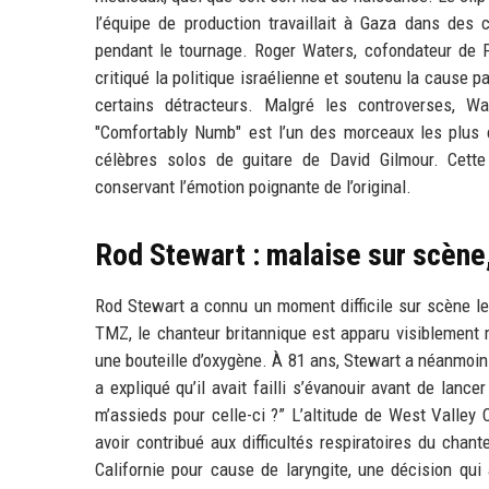
l’équipe de production travaillait à Gaza dans des 
pendant le tournage. Roger Waters, cofondateur de Pi
critiqué la politique israélienne et soutenu la cause p
certains détracteurs. Malgré les controverses, Wa
"Comfortably Numb" est l’un des morceaux les plus 
célèbres solos de guitare de David Gilmour. Cette
conservant l’émotion poignante de l’original.
Rod Stewart : malaise sur scène
Rod Stewart a connu un moment difficile sur scène le 
TMZ, le chanteur britannique est apparu visiblement 
une bouteille d’oxygène. À 81 ans, Stewart a néanmoins
a expliqué qu’il avait failli s’évanouir avant de lan
m’assieds pour celle-ci ?” L’altitude de West Valley 
avoir contribué aux difficultés respiratoires du chant
Californie pour cause de laryngite, une décision qu