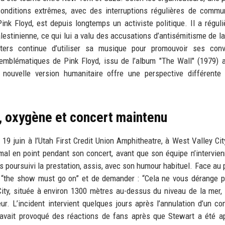
conditions extrêmes, avec des interruptions régulières de commu
nk Floyd, est depuis longtemps un activiste politique. Il a régul
alestinienne, ce qui lui a valu des accusations d’antisémitisme de la
ters continue d’utiliser sa musique pour promouvoir ses convi
emblématiques de Pink Floyd, issu de l’album "The Wall" (1979) 
 nouvelle version humanitaire offre une perspective différente
, oxygène et concert maintenu
19 juin à l’Utah First Credit Union Amphitheatre, à West Valley Cit
mal en point pendant son concert, avant que son équipe n’intervie
 poursuivi la prestation, assis, avec son humour habituel. Face au pu
cer “the show must go on” et de demander : “Cela ne vous dérange p
City, située à environ 1300 mètres au-dessus du niveau de la mer, 
eur. L’incident intervient quelques jours après l’annulation d’un co
i avait provoqué des réactions de fans après que Stewart a été a