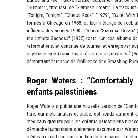
“Hummer”, titre issu de “Siamese Dream”. La tracklis
“Tonight, Tonight”, “Cherub Rock”, “1979”, “Bullet Wit
formés à Chicago en 1988, et leur mélange de rock al
influents des années 1990. L’album "Siamese Dream" (
the Infinite Sadness" (1995) reste l’un des albums d
reformations, et continue de tourner et enregistrer au
psychédélique (Tame Impala) au metal progressif (Be
démontrant l’étendue de l’influence des Smashing Pum
Roger Waters : “Comfortably 
enfants palestiniens
Roger Waters a publié une nouvelle version de “Comfo
titre, qui mêle anglais et arabe, est vendu au profit 
médicaux gratuits pour les enfants palestiniens blessé
démarche humanitaire clairement assumée par Waters.
médicaux, quel que soit son lieu de naissance. Le clip