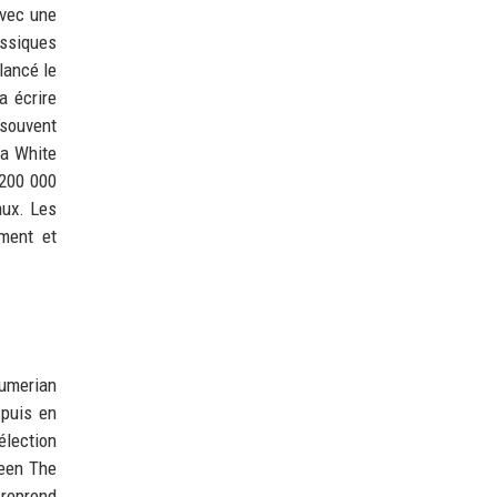
avec une
assiques
lancé le
a écrire
 souvent
 a White
 200 000
aux. Les
ment et
Sumerian
 puis en
élection
ween The
 reprend