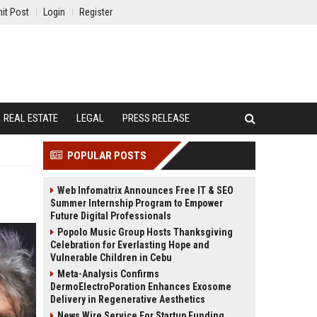
it Post
Login
Register
REAL ESTATE
LEGAL
PRESS RELEASE
POPULAR POSTS
Web Infomatrix Announces Free IT & SEO
Summer Internship Program to Empower
Future Digital Professionals
Popolo Music Group Hosts Thanksgiving
Celebration for Everlasting Hope and
Vulnerable Children in Cebu
Meta-Analysis Confirms
DermoElectroPoration Enhances Exosome
Delivery in Regenerative Aesthetics
News Wire Service For Startup Funding