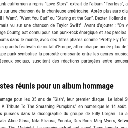
unk californien a repris "Love Story", extrait de l’album "Fearless", 
 vu sur une chanson de la chanteuse américaine. Après plusieurs cl
l I Want”, “Want You Bad” ou “Staring at the Sun”, Dexter Holland a 
amais vu sur une chanson de Taylor Swift". Avant d’ajouter : "On v
range County, est connu pour son punk-rock énergique et ses paroles
lbums dans le monde, avec des titres phares comme "Pretty Fly (for
 plus grands festivals de metal d’Europe, attire chaque année plus de
oupe punk symbolise la porosité croissante entre les genres music
éseaux sociaux, suscitant des réactions partagées entre amuse
istes réunis pour un album hommage
mage pour les 35 ans de “Gish”, leur premier disque. Le label 
– A Tribute To The Smashing Pumpkins” en numérique le 14 août,
ses puisées dans la discographie du groupe de Billy Corgan. La s
ala, Alice Glass, Nita Strauss, Yonaka, Des Rocs, Meg Myers, Bet
ore The Midnight. Le premier extrait est signé Tame Impala, qui