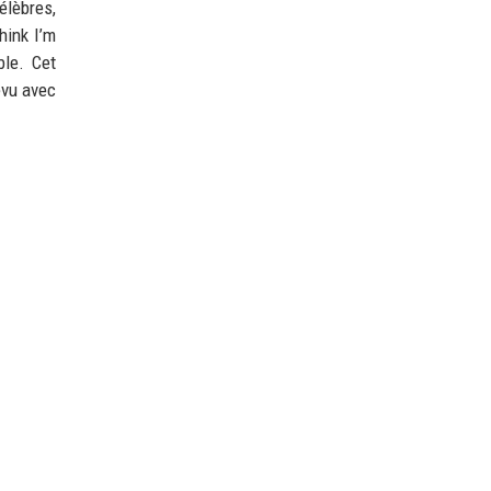
élèbres,
hink I’m
ble. Cet
évu avec