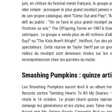
juin, en clôture du festival metal français, le groupe p
idée simple : provoquer le plus grand moshpit jamais
de son propre catalogue, dont “Come Out and Play”, “Al
défi au public : "On va faire le plus grand moshpit j
l’histoire ce soir." The Offspring, formé en 1987 à O
satiriques. Le groupe a vendu plus de 40 millions d’a
Guy)" ou "The Kids Aren't Alright". Hellfest, l’un des
spectateurs. Cette reprise de Taylor Swift par un gr
vidéos du moshpit sont devenues virales sur les r
incompréhension chez les puristes du metal.
Smashing Pumpkins : quinze art
Les Smashing Pumpkins auront droit à un album hom
Records sortira “Sending Hearts To All My Dearies 
vinyle le 16 octobre. Le projet réunit quinze repri
mélange les générations et les styles, avec Tame Imp
Buried and Me, Palaye Royale, Carpenter Brut ou enc