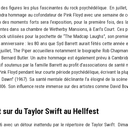
 des figures les plus fascinantes du rock psychédélique. En juillet, 
rendra hommage au cofondateur de Pink Floyd avec une semaine de c
n des moments forts sera l’exposition, pour la première fois, des 
peintes dans sa chambre de Wetherby Mansions, à Earl’s Court. Ces 
ck utilisées pour la pochette de “The Madcap Laughs”, son premi
nniversaire : les 80 ans que Syd Barrett aurait fêtés cette année e
1 juillet, The Piper accueillera notamment le biographe Rob Chapman
ore Bernard Butler. Un autre hommage est également prévu à Cambrid
if soutenus par la famille Barrett au profit d’associations de santé 
 Pink Floyd pendant leur courte période psychédélique, écrivant la plu
 Dawn" (1967). Sa santé mentale déclinante l’a éloigné de la scène
 2006. Son influence reste immense sur des artistes comme David Bo
 sur du Taylor Swift au Hellfest
 avec un détour inattendu par le répertoire de Taylor Swift. Dim