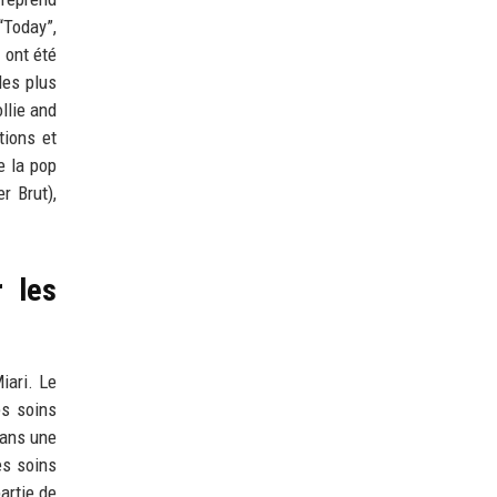
“Today”,
 ont été
les plus
llie and
tions et
e la pop
r Brut),
 les
iari. Le
es soins
dans une
es soins
artie de