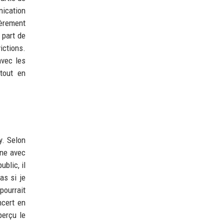
nication
ièrement
 part de
ctions.
avec les
 tout en
y. Selon
nne avec
blic, il
as si je
pourrait
ncert en
perçu le